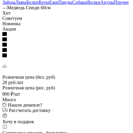
Зайцы
Львы
Белки
Коты
Ежи
Панды
Собаки
Волки
Акулы
Прочее
—
Медведь Синди 60см
Хит
Советуем
Новинка
Акция
Розничная цена (бел. руб)
28
руб.
/шт
Розничная цена (рос. руб)
800
₽
/шт
Много
Нашли дешевле?
Рассчитать доставку
Хочу в подарок
Самовывоз сегодня - бесплатно