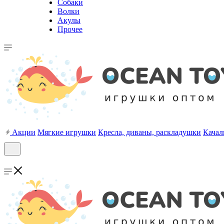
Собаки
Волки
Акулы
Прочее
Акции
Мягкие игрушки
Кресла, диваны, раскладушки
Качал